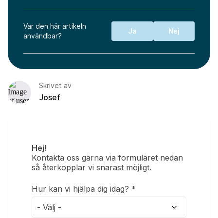
Var den här artikeln
Ja
Nej
användbar?
Skrivet av
Josef
Formulär