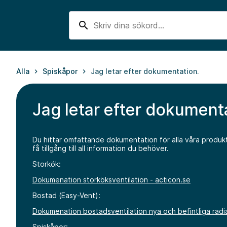
search
Alla
Spiskåpor
Jag letar efter dokumentation.
keyboard_arrow_right
keyboard_arrow_right
Jag letar efter dokument
Du hittar omfattande dokumentation för alla våra produk
få tillgång till all information du behöver.
Storkök:
Dokumenation storköksventilation - acticon.se
Bostad (Easy-Vent):
Dokumenation bostadsventilation nya och befintliga radia
Spiskåpor: