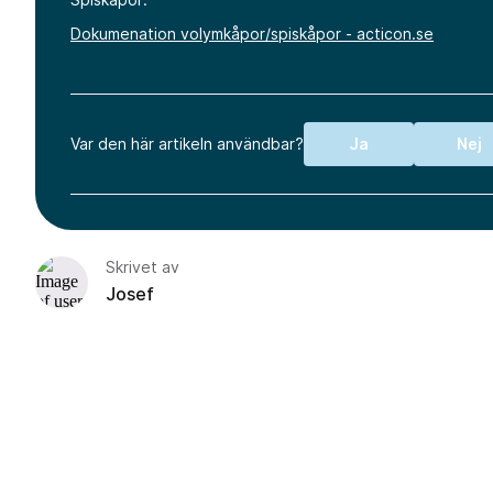
Dokumenation volymkåpor/spiskåpor - acticon.se
Var den här artikeln användbar?
Ja
Nej
Skrivet av
Josef